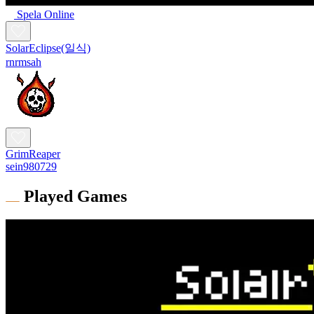
Spela Online
SolarEclipse(일식)
rnrmsah
GrimReaper
sein980729
Played Games