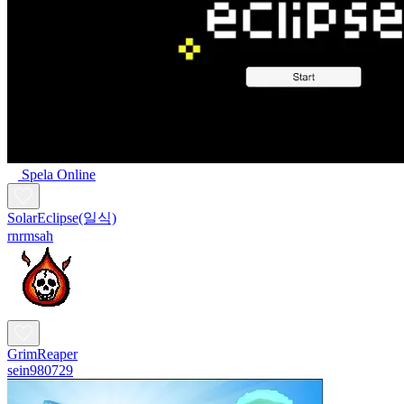
Spela Online
SolarEclipse(일식)
rnrmsah
GrimReaper
sein980729