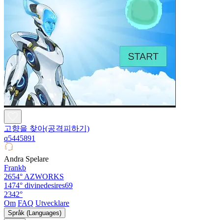
고향을 찾아(공격피하기)
q5445891
Andra Spelare
Frankb
2654°
AZWORKS
1474°
divinedesires69
2342°
Om
FAQ
Utvecklare
Språk (Languages)