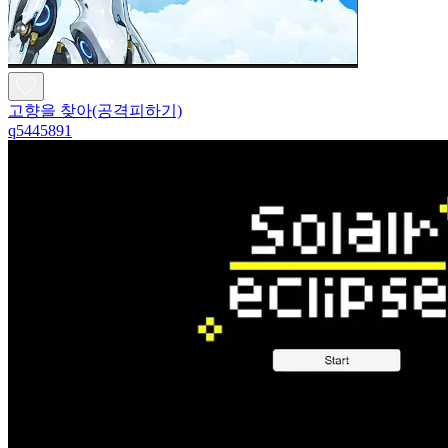
고향을 찾아(공격피하기)
q5445891