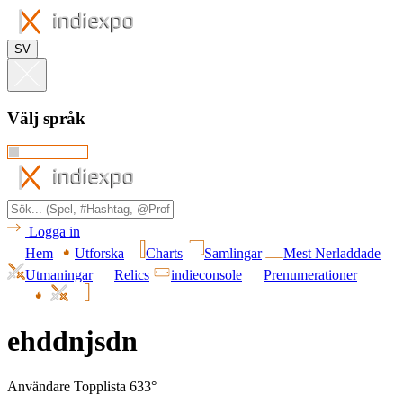
SV
Välj språk
Logga in
Hem
Utforska
Charts
Samlingar
Mest Nerladdade
Utmaningar
Relics
indieconsole
Prenumerationer
ehddnjsdn
Användare Topplista 633°