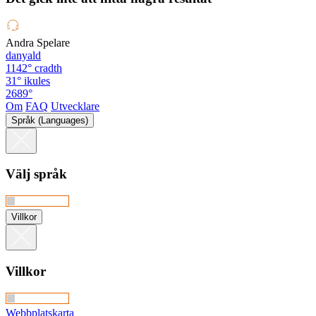
Andra Spelare
danyald
1142°
cradth
31°
ikules
2689°
Om
FAQ
Utvecklare
Språk (Languages)
Välj språk
Villkor
Villkor
Webbplatskarta