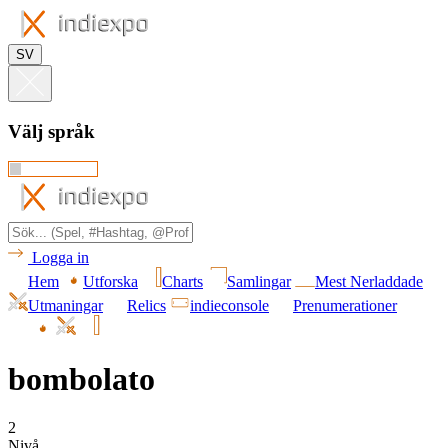
SV
Välj språk
Logga in
Hem
Utforska
Charts
Samlingar
Mest Nerladdade
Utmaningar
Relics
indieconsole
Prenumerationer
bombolato
2
Nivå