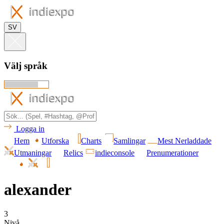
SV
Välj språk
Logga in
Hem
Utforska
Charts
Samlingar
Mest Nerladdade
Utmaningar
Relics
indieconsole
Prenumerationer
alexander
3
Nivå