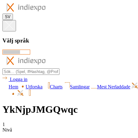
SV
Välj språk
Logga in
Hem
Utforska
Charts
Samlingar
Mest Nerladdade
YkNjpJMGQwqc
1
Nivå