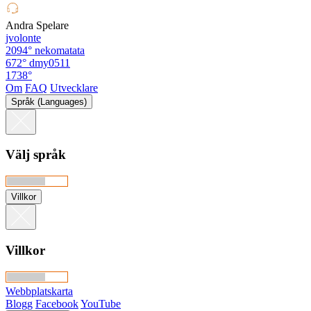
Andra Spelare
jvolonte
2094°
nekomatata
672°
dmy0511
1738°
Om
FAQ
Utvecklare
Språk (Languages)
Välj språk
Villkor
Villkor
Webbplatskarta
Blogg
Facebook
YouTube