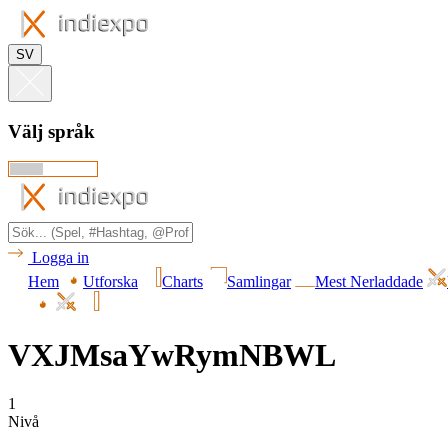
SV
Välj språk
Logga in
Hem
Utforska
Charts
Samlingar
Mest Nerladdade
VXJMsaYwRymNBWL
1
Nivå