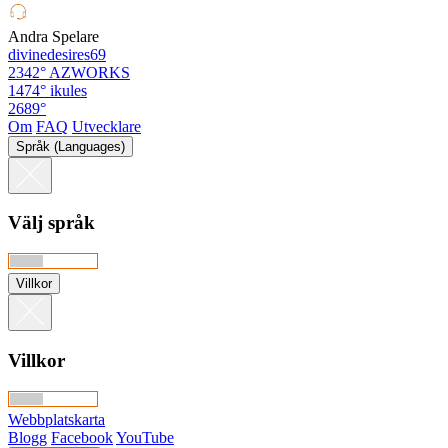
Andra Spelare
divinedesires69
2342°
AZWORKS
1474°
ikules
2689°
Om
FAQ
Utvecklare
Språk (Languages)
Välj språk
Villkor
Villkor
Webbplatskarta
Blogg
Facebook
YouTube