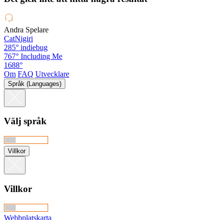
Andra Spelare
CatNigiri
285°
indiebug
767°
Including Me
1688°
Om
FAQ
Utvecklare
Språk (Languages)
Välj språk
Villkor
Villkor
Webbplatskarta