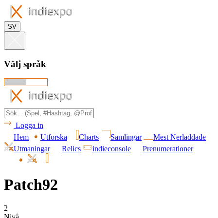
SV
Välj språk
Logga in
Hem
Utforska
Charts
Samlingar
Mest Nerladdade
Utmaningar
Relics
indieconsole
Prenumerationer
Patch92
2
Nivå