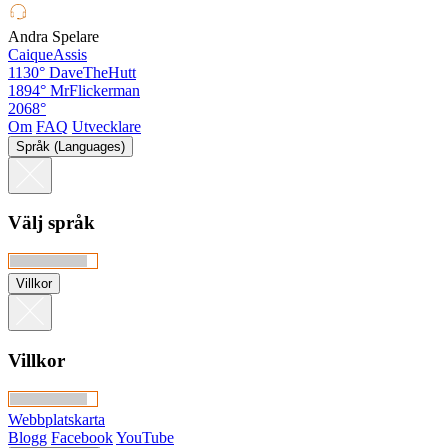
Andra Spelare
CaiqueAssis
1130°
DaveTheHutt
1894°
MrFlickerman
2068°
Om
FAQ
Utvecklare
Språk (Languages)
Välj språk
Villkor
Villkor
Webbplatskarta
Blogg
Facebook
YouTube