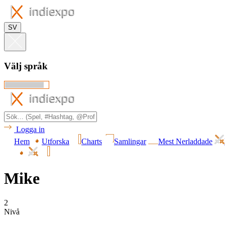
SV
Välj språk
Logga in
Hem
Utforska
Charts
Samlingar
Mest Nerladdade
Mike
2
Nivå