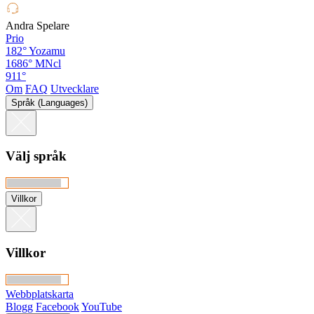
Andra Spelare
Prio
182°
Yozamu
1686°
MNcl
911°
Om
FAQ
Utvecklare
Språk (Languages)
Välj språk
Villkor
Villkor
Webbplatskarta
Blogg
Facebook
YouTube