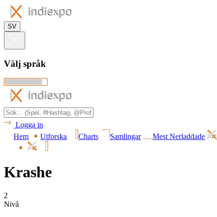
SV
Välj språk
Logga in
Hem
Utforska
Charts
Samlingar
Mest Nerladdade
Krashe
2
Nivå