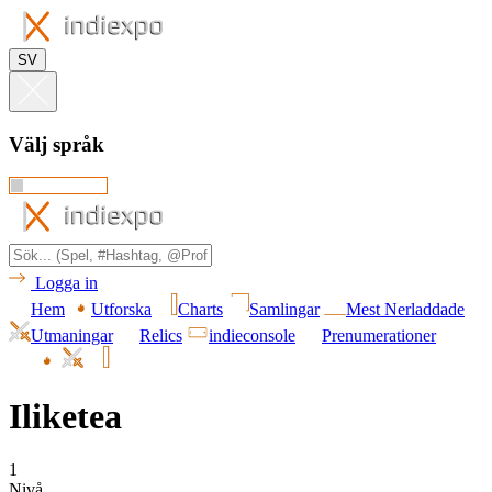
SV
Välj språk
Logga in
Hem
Utforska
Charts
Samlingar
Mest Nerladdade
Utmaningar
Relics
indieconsole
Prenumerationer
Iliketea
1
Nivå