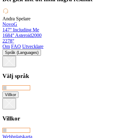
Andra Spelare
NovoG
147°
Including Me
1684°
Asteroid2000
2278°
Om
FAQ
Utvecklare
Språk (Languages)
Välj språk
Villkor
Villkor
Webbplatskarta