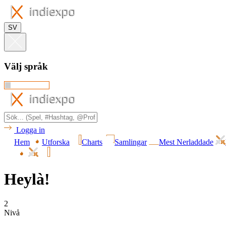
SV
Välj språk
Logga in
Hem
Utforska
Charts
Samlingar
Mest Nerladdade
Heylà!
2
Nivå