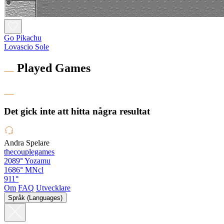
Go Pikachu
Lovascio Sole
Played Games
Det gick inte att hitta några resultat
Andra Spelare
thecouplegames
2089°
Yozamu
1686°
MNcl
911°
Om
FAQ
Utvecklare
Språk (Languages)