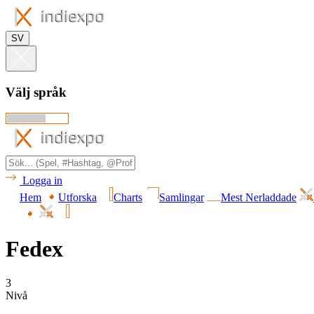
SV
Välj språk
Logga in
Hem
Utforska
Charts
Samlingar
Mest Nerladdade
Fedex
3
Nivå