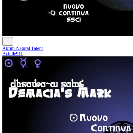
Akrim-Natural Talent
Achille911