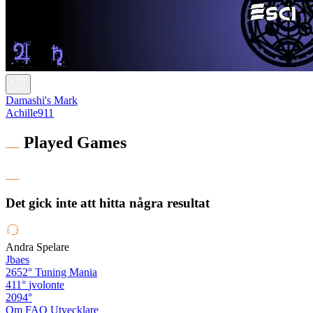
Damashi's Mark
Achille911
Played Games
Det gick inte att hitta några resultat
Andra Spelare
Jbaes
2652°
Tuning Mania
411°
jvolonte
2094°
Om
FAQ
Utvecklare