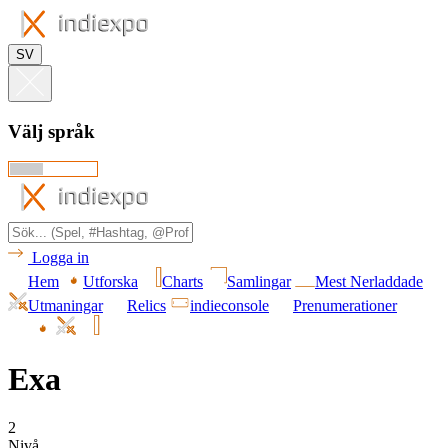
SV
Välj språk
Logga in
Hem
Utforska
Charts
Samlingar
Mest Nerladdade
Utmaningar
Relics
indieconsole
Prenumerationer
Exa
2
Nivå