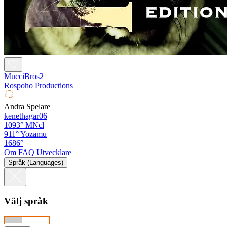
MucciBros2
Rospoho Productions
Andra Spelare
kenethagar06
1093°
MNcl
911°
Yozamu
1686°
Om
FAQ
Utvecklare
Språk (Languages)
Välj språk