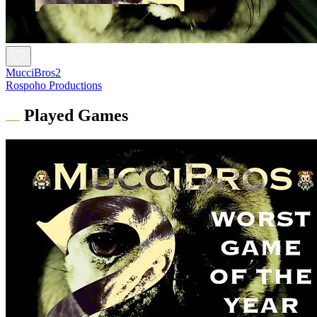
MucciBros2
Rospoho Productions
Played Games