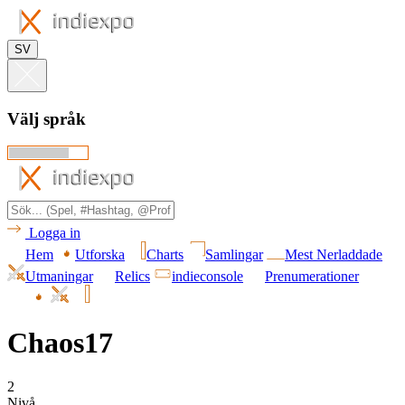
SV
Välj språk
Logga in
Hem
Utforska
Charts
Samlingar
Mest Nerladdade
Utmaningar
Relics
indieconsole
Prenumerationer
Chaos17
2
Nivå