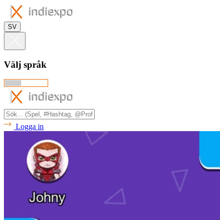
SV
Välj språk
Logga in