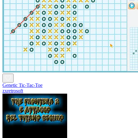
Genetic Tic-Tac-Toe
zxretrosoft