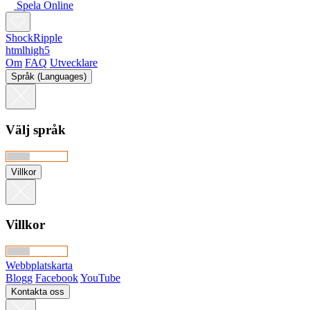
Spela Online
ShockRipple
htmlhigh5
Om
FAQ
Utvecklare
Språk (Languages)
Välj språk
Villkor
Villkor
Webbplatskarta
Blogg
Facebook
YouTube
Kontakta oss