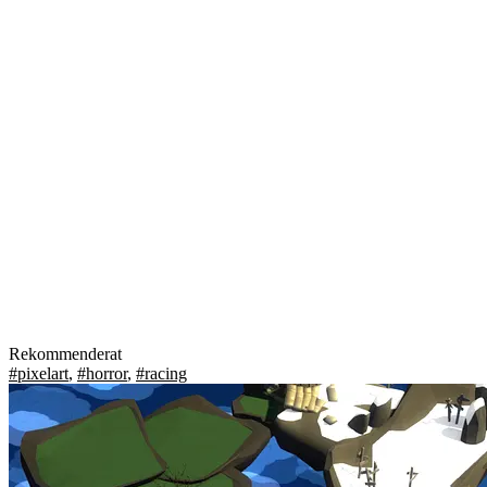
Rekommenderat
#pixelart
,
#horror
,
#racing