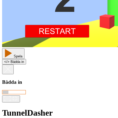
Spela
<
/
> Bädda in
Bädda in
TunnelDasher