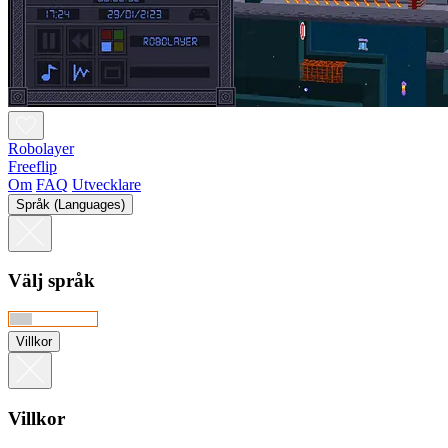
Robolayer
Freeflip
Om
FAQ
Utvecklare
Språk (Languages)
Välj språk
Villkor
Villkor