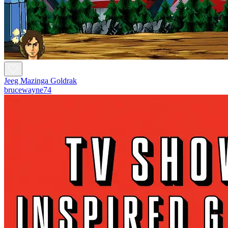
Jeeg Mazinga Goldrak
brucewayne74