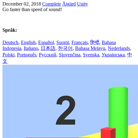
December 02, 2018
Complete
Åtgärd
Unity
Go faster than speed of sound!
Språk:
Deutsch
,
English
,
Español
,
Suomi
,
Français
,
हिन्दी
,
Bahasa
Indonesia
,
Italiano
,
日本語
,
한국어
,
Bahasa Melayu
,
Nederlands
,
Polski
,
Português
,
Русский
,
Slovenčina
,
Svenska
,
Українська
,
中
文