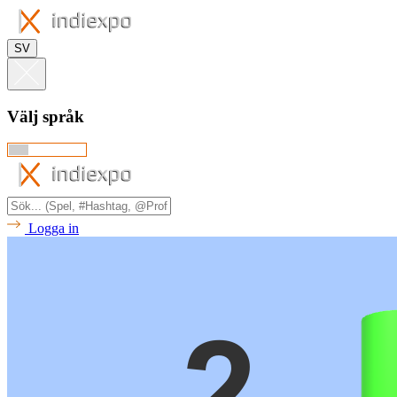
SV
Välj språk
Logga in