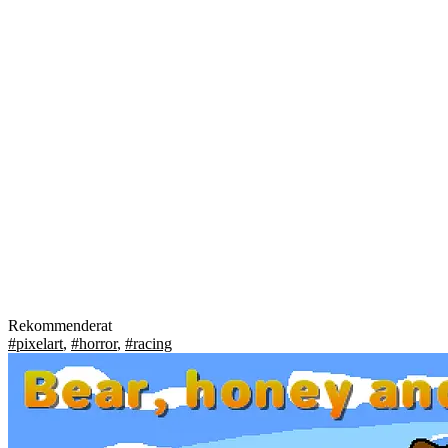
Rekommenderat
#pixelart
,
#horror
,
#racing