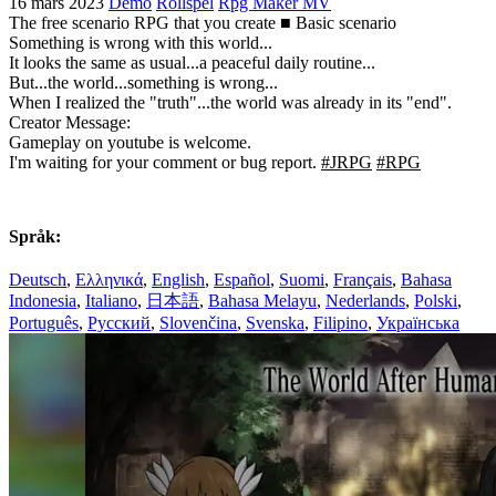
16 mars 2023
Demo
Rollspel
Rpg Maker MV
The free scenario RPG that you create ■ Basic scenario
Something is wrong with this world...
It looks the same as usual...a peaceful daily routine...
But...the world...something is wrong...
When I realized the "truth"...the world was already in its "end".
Creator Message:
Gameplay on youtube is welcome.
I'm waiting for your comment or bug report.
#JRPG
#RPG
Språk:
Deutsch
,
Ελληνικά
,
English
,
Español
,
Suomi
,
Français
,
Bahasa
Indonesia
,
Italiano
,
日本語
,
Bahasa Melayu
,
Nederlands
,
Polski
,
Português
,
Русский
,
Slovenčina
,
Svenska
,
Filipino
,
Українська