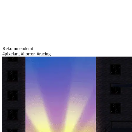
Rekommenderat
#pixelart
,
#horror
,
#racing