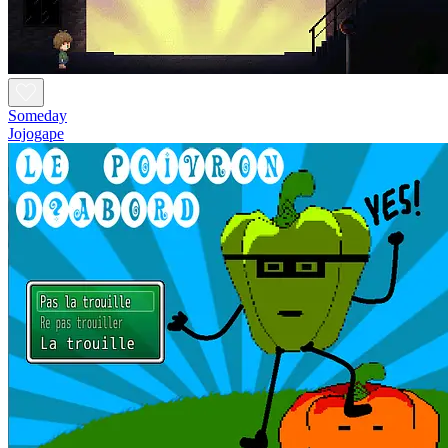
Someday
Jojogape