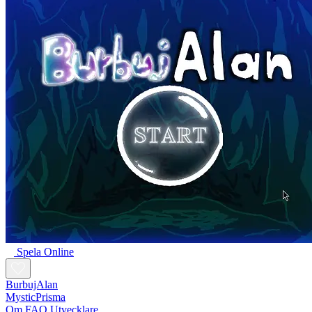
Spela Online
BurbujAlan
MysticPrisma
Om
FAQ
Utvecklare