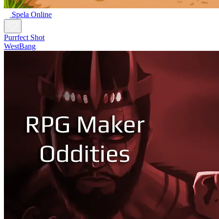
Spela Online
Purrfect Shot
WestBang