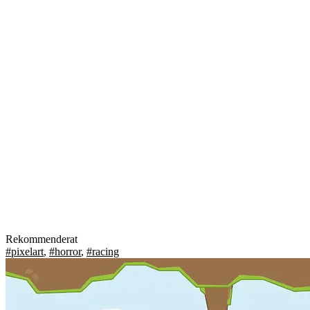
Rekommenderat
#pixelart
,
#horror
,
#racing