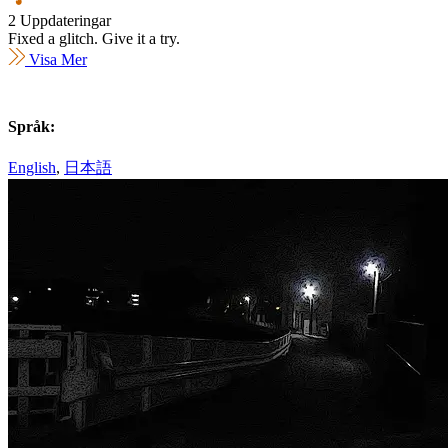
2 Uppdateringar
Fixed a glitch. Give it a try.
Visa Mer
Språk:
English
,
日本語