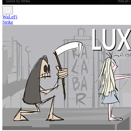
WaLeFi
Strike