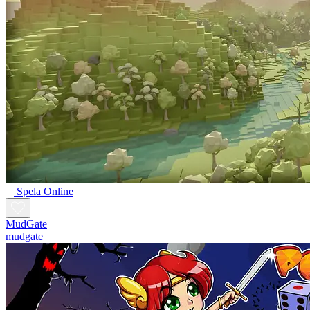
Spela Online
MudGate
mudgate