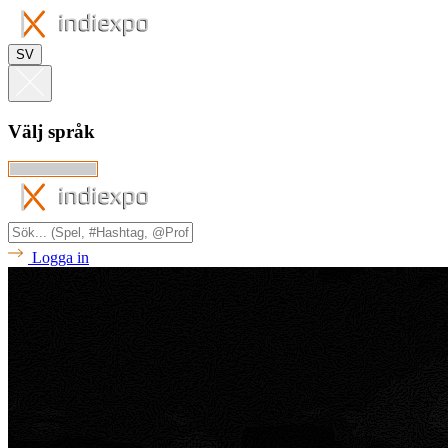
SV
Välj språk
Logga in