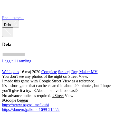
Prenumerera
Dela
Dela
Lägg till i samling
Webbplats
16 maj 2020
Complete
Strategi
Rpg Maker MV
You don't see any photos of the night on Street View.
I made this game with Google Street View as a reference.
It's a short game that can be cleared in about 20 minutes, but I hope
you'll give it a try. 《About the live broadcast》
No advance notice is required.
#Street
View
#Google
beggar
https://www.paypal.me/ikubi
https://doneru.jp/ikubi-1699-5155/2