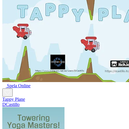
Spela Online
Tappy Plane
DCastillo