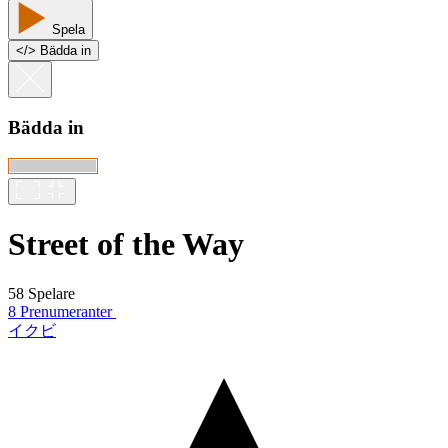
Spela
<
/
> Bädda in
Bädda in
Street of the Way
58 Spelare
8 Prenumeranter
イクビ