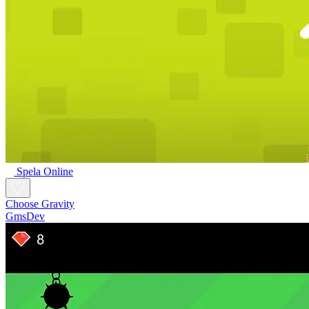
Spela Online
Choose Gravity
GmsDev