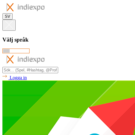
SV
Välj språk
Logga in