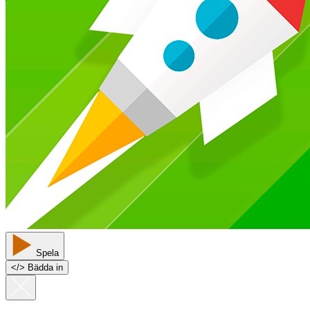
Spela
<
/
> Bädda in