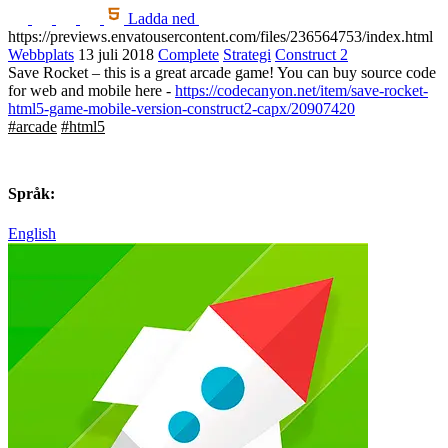
Ladda ned
https://previews.envatousercontent.com/files/236564753/index.html
Webbplats
13 juli 2018
Complete
Strategi
Construct 2
Save Rocket – this is a great arcade game! You can buy source code
for web and mobile here -
https://codecanyon.net/item/save-rocket-
html5-game-mobile-version-construct2-capx/20907420
#arcade
#html5
Språk:
English