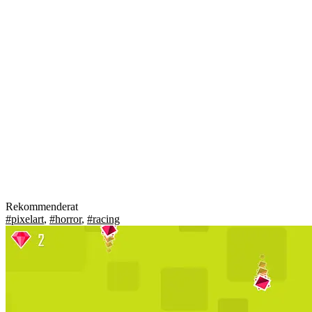
Rekommenderat
#pixelart
,
#horror
,
#racing