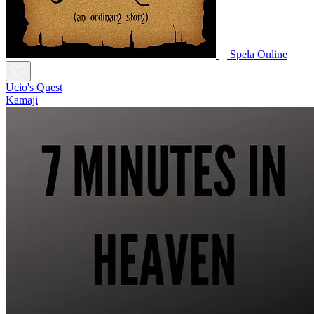
Spela Online
Ucio's Quest
Kamaji