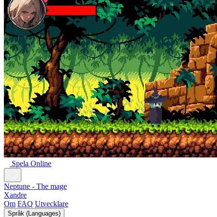
Spela Online
Neptune - The mage
Xandre
Om
FAQ
Utvecklare
Språk (Languages)