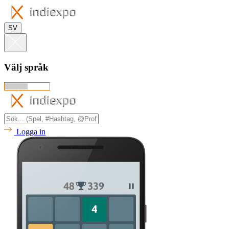
SV
Välj språk
Logga in