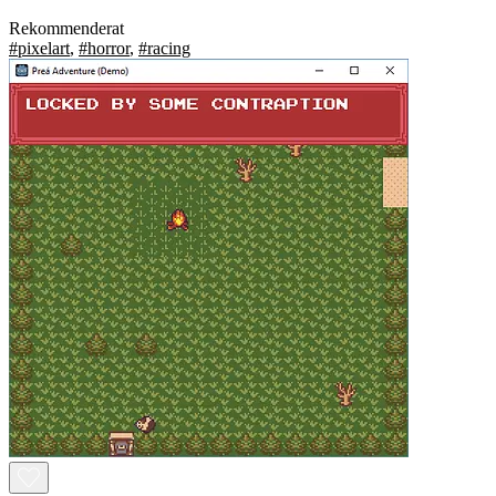
Rekommenderat
#pixelart
,
#horror
,
#racing