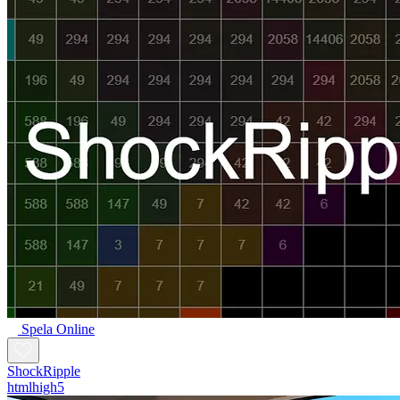
Spela Online
ShockRipple
htmlhigh5