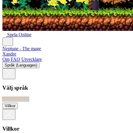
Spela Online
Neptune - The mage
Xandre
Om
FAQ
Utvecklare
Språk (Languages)
Välj språk
Villkor
Villkor