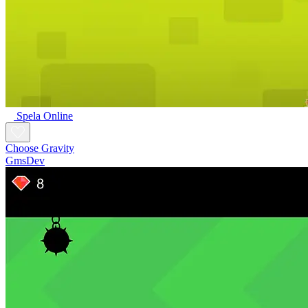
Spela Online
Choose Gravity
GmsDev