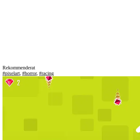
Rekommenderat
#pixelart
,
#horror
,
#racing