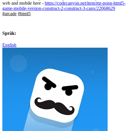
web and mobile here -
https://codecanyon.net/item/mr-pong-html5-
game-mobile-version-construct-2-construct-3-capx/22068629
#arcade
#html5
Språk:
English