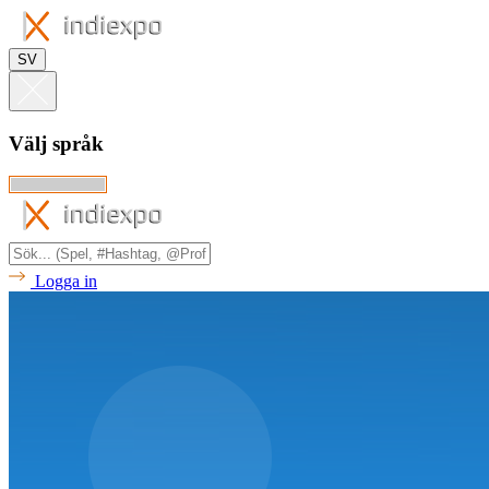
SV
Välj språk
Logga in