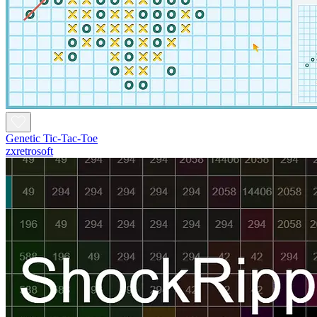
Genetic Tic-Tac-Toe
zxretrosoft