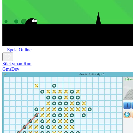
Spela Online
Stickyman Run
GmsDev