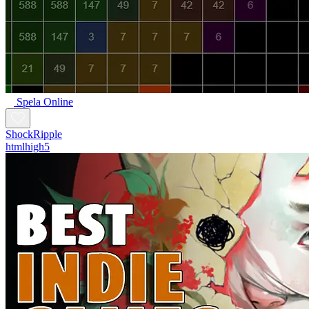
Spela Online
ShockRipple
htmlhigh5