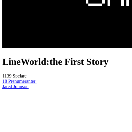
LineWorld:the First Story
1139 Spelare
18 Prenumeranter
Jared Johnson