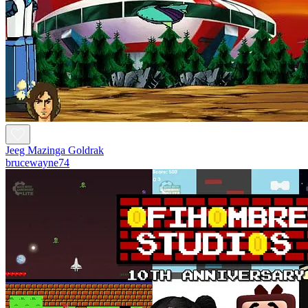
Jeeg Mazinga Goldrak
brucewayne74