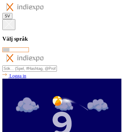
SV
Välj språk
Logga in