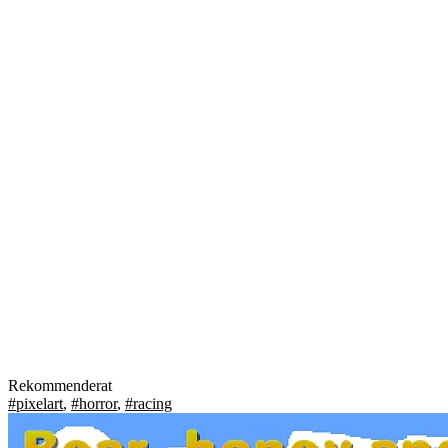
Rekommenderat
#pixelart
,
#horror
,
#racing