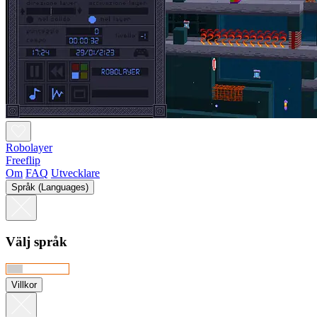
Robolayer
Freeflip
Om
FAQ
Utvecklare
Språk (Languages)
Välj språk
Villkor