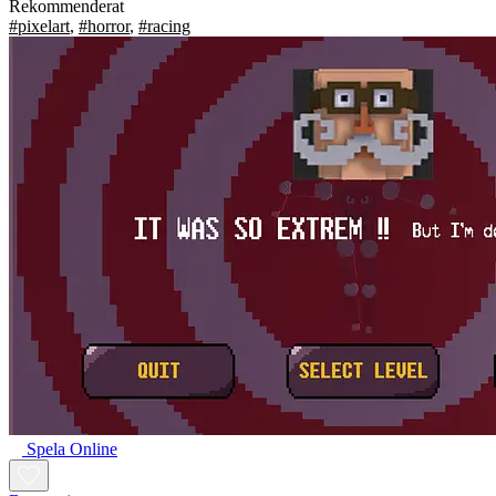
Rekommenderat
#pixelart
,
#horror
,
#racing
Spela Online