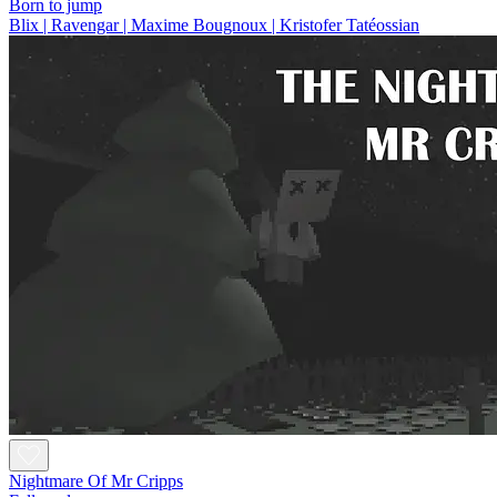
Born to jump
Blix | Ravengar | Maxime Bougnoux | Kristofer Tatéossian
Nightmare Of Mr Cripps