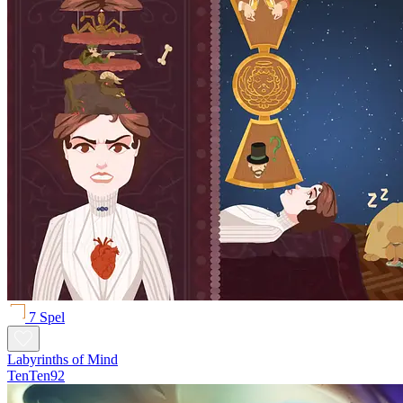
7 Spel
Labyrinths of Mind
TenTen92