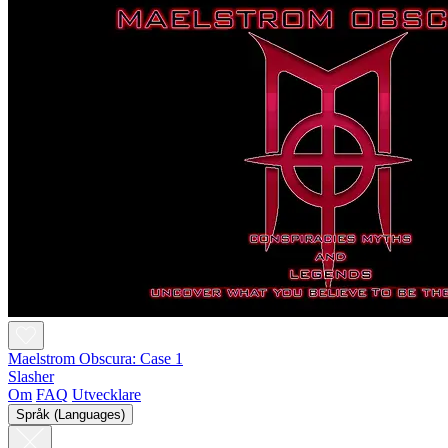
Maelstrom Obscura: Case 1
Slasher
Om
FAQ
Utvecklare
Språk (Languages)