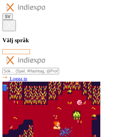
SV
Välj språk
Logga in