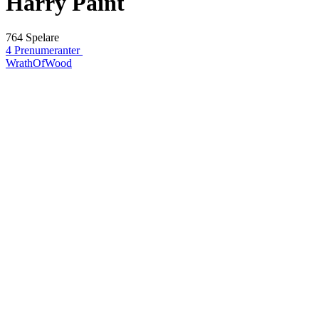
Harry Paint
764 Spelare
4 Prenumeranter
WrathOfWood