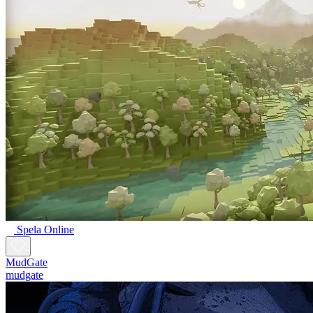
Spela Online
MudGate
mudgate