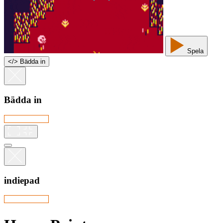
Spela
<
/
> Bädda in
Bädda in
indiepad