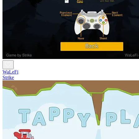
WaLeFi
Strike