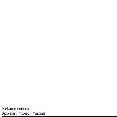
Rekommenderat
#pixelart
,
#horror
,
#racing