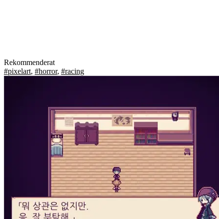
Rekommenderat
#pixelart
,
#horror
,
#racing