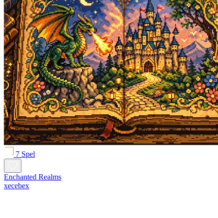
7 Spel
Enchanted Realms
xecebex