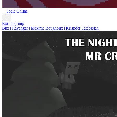
Spela Online
Born to jump
Blix | Ravengar | Maxime Bougnoux | Kristofer Tatéossian