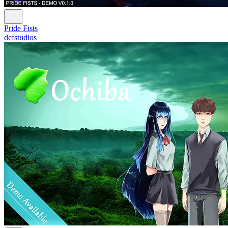
Pride Fists
dcfstudios