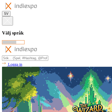
SV
Välj språk
Logga in