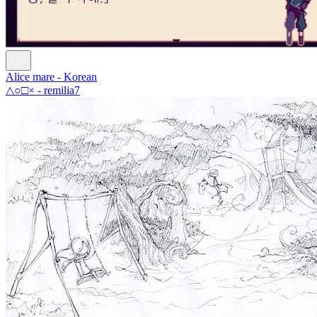
Alice mare - Korean
△○□× - remilia7