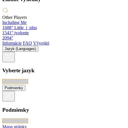
Other Players
Including Me
1688°
Little_j_plus
1541°
jvolonte
2094°
Informácie
FAQ
Vývojári
Jazyk (Languages)
Vyberte jazyk
Podmienky
Podmienky
Mapa stránky