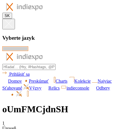
SK
Vyberte jazyk
Prihlásiť sa
Domov
Preskúmať
Charts
Kolekcie
Najviac
Sťahované
Výzvy
Relics
indieconsole
Odbery
oUmFMCjdnSH
1
Úroveň