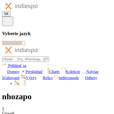
SK
Vyberte jazyk
Prihlásiť sa
Domov
Preskúmať
Charts
Kolekcie
Najviac
Sťahované
Výzvy
Relics
indieconsole
Odbery
nhozapo
2
Úroveň