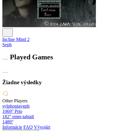
Incline Mind 2
Seph
Played Games
Žiadne výsledky
Other Players
sylphoniavgph
1069°
Prio
182°
emre-tahtali
1489°
Informácie
FAQ
Vývojári