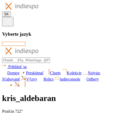
SK
Vyberte jazyk
Prihlásiť sa
Domov
Preskúmať
Charts
Kolekcie
Najviac
Sťahované
Výzvy
Relics
indieconsole
Odbery
kris_aldebaran
Pozícia 722°