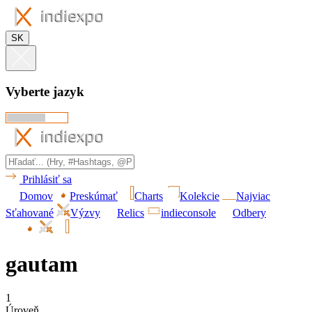
SK
Vyberte jazyk
Prihlásiť sa
Domov
Preskúmať
Charts
Kolekcie
Najviac
Sťahované
Výzvy
Relics
indieconsole
Odbery
gautam
1
Úroveň