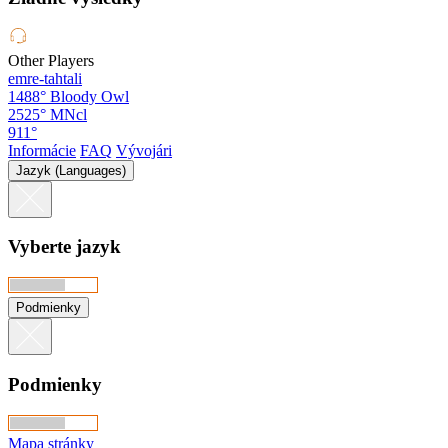
Other Players
emre-tahtali
1488°
Bloody Owl
2525°
MNcl
911°
Informácie
FAQ
Vývojári
Jazyk (Languages)
Vyberte jazyk
Podmienky
Podmienky
Mapa stránky