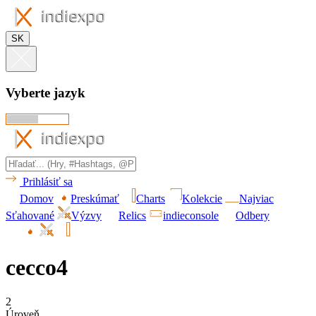
SK
Vyberte jazyk
Prihlásiť sa
Domov
Preskúmať
Charts
Kolekcie
Najviac
Sťahované
Výzvy
Relics
indieconsole
Odbery
cecco4
2
Úroveň