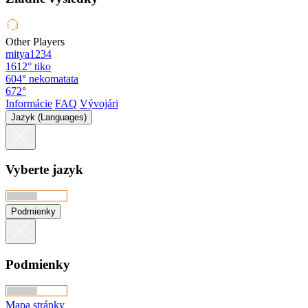
Other Players
mitya1234
1612°
tiko
604°
nekomatata
672°
Informácie
FAQ
Vývojári
Jazyk (Languages)
Vyberte jazyk
Podmienky
Podmienky
Mapa stránky