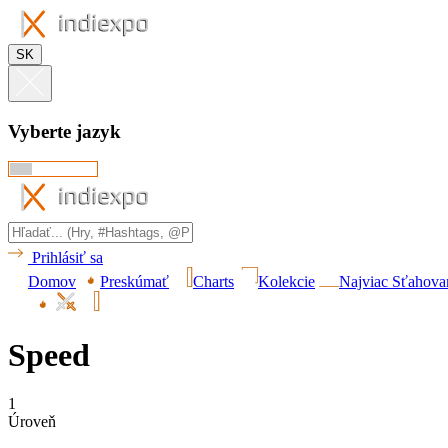
SK
Vyberte jazyk
Prihlásiť sa
Domov
Preskúmať
Charts
Kolekcie
Najviac Sťahova
Speed
1
Úroveň