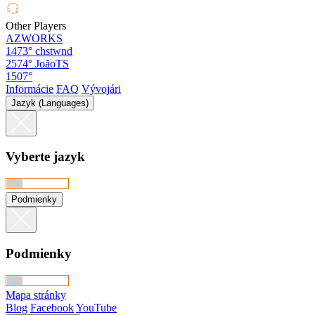
Other Players
AZWORKS
1473°
chstwnd
2574°
JoãoTS
1507°
Informácie
FAQ
Vývojári
Jazyk (Languages)
Vyberte jazyk
Podmienky
Podmienky
Mapa stránky
Blog
Facebook
YouTube