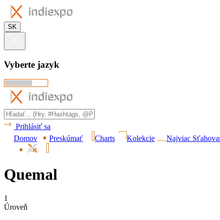
SK
Vyberte jazyk
Prihlásiť sa
Domov
Preskúmať
Charts
Kolekcie
Najviac Sťahova
Quemal
1
Úroveň