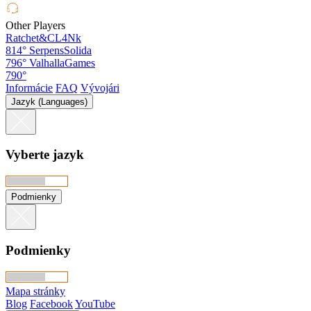
Other Players
Ratchet&CL4Nk
814°
SerpensSolida
796°
ValhallaGames
790°
Informácie
FAQ
Vývojári
Jazyk (Languages)
Vyberte jazyk
Podmienky
Podmienky
Mapa stránky
Blog
Facebook
YouTube