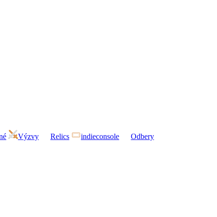
né
Výzvy
Relics
indieconsole
Odbery