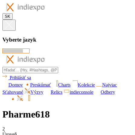
SK
Vyberte jazyk
Prihlásiť sa
Domov
Preskúmať
Charts
Kolekcie
Najviac
Sťahované
Výzvy
Relics
indieconsole
Odbery
Pharme618
2
Úroveň