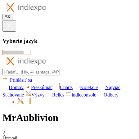
SK
Vyberte jazyk
Prihlásiť sa
Domov
Preskúmať
Charts
Kolekcie
Najviac
Sťahované
Výzvy
Relics
indieconsole
Odbery
MrAublivion
2
Úroveň