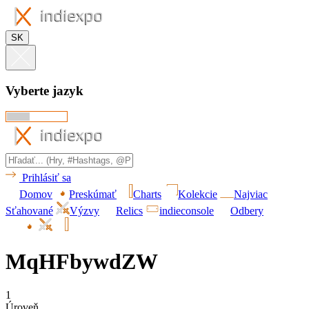
SK
Vyberte jazyk
Prihlásiť sa
Domov
Preskúmať
Charts
Kolekcie
Najviac
Sťahované
Výzvy
Relics
indieconsole
Odbery
MqHFbywdZW
1
Úroveň