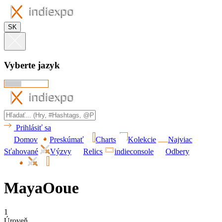
SK
Vyberte jazyk
Prihlásiť sa
Domov
Preskúmať
Charts
Kolekcie
Najviac
Sťahované
Výzvy
Relics
indieconsole
Odbery
MayaOoue
1
Úroveň