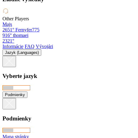
Other Players
Majs
2651°
Fernyfer775
916°
thomaei
2321°
Informácie
FAQ
Vývojári
Jazyk (Languages)
Vyberte jazyk
Podmienky
Podmienky
Mapa stránky