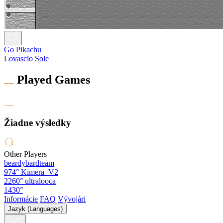
Go Pikachu
Lovascio Sole
Played Games
Žiadne výsledky
Other Players
beardybardteam
974°
Kimera_V2
2260°
ultralooca
1430°
Informácie
FAQ
Vývojári
Jazyk (Languages)