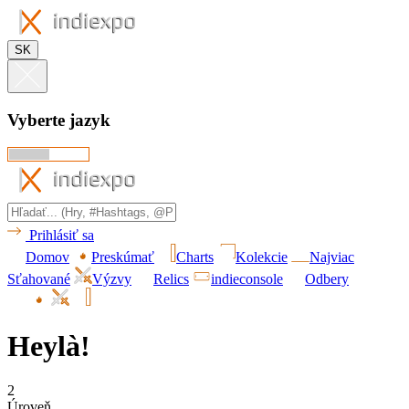
SK
Vyberte jazyk
Prihlásiť sa
Domov
Preskúmať
Charts
Kolekcie
Najviac
Sťahované
Výzvy
Relics
indieconsole
Odbery
Heylà!
2
Úroveň