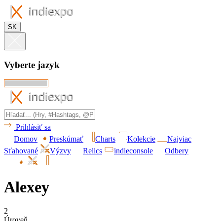
SK
Vyberte jazyk
Prihlásiť sa
Domov
Preskúmať
Charts
Kolekcie
Najviac
Sťahované
Výzvy
Relics
indieconsole
Odbery
Alexey
2
Úroveň