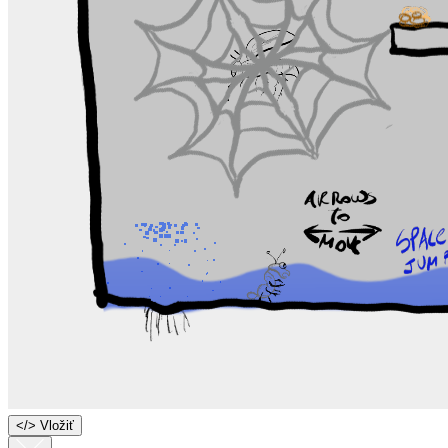
<
/
> Vložiť