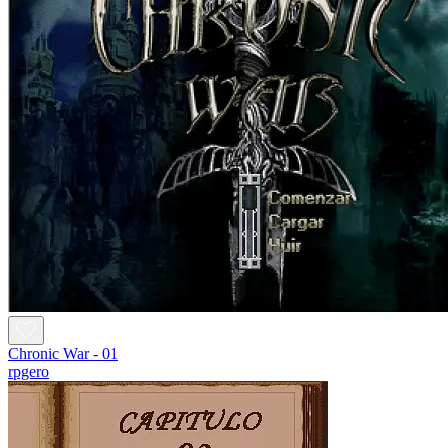
Chronic War - 01
rpgero