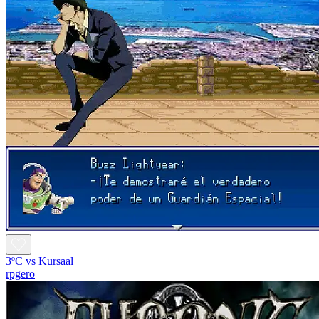
3ºC vs Kursaal
rpgero