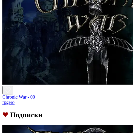
Chronic War - 00
rpgero
Подписки