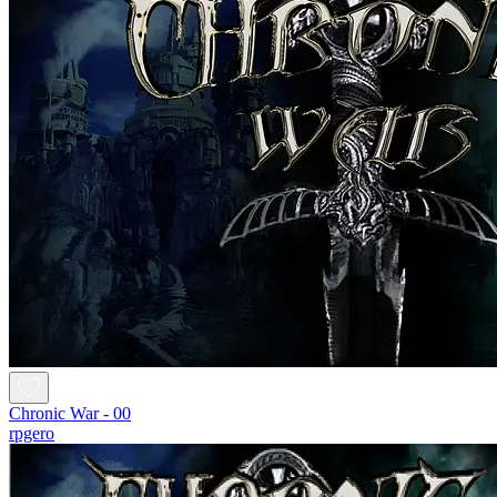
Chronic War - 00
rpgero