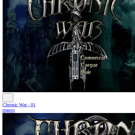
Chronic War - 01
rpgero