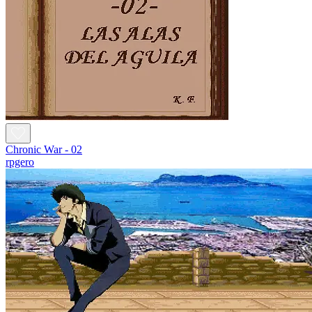
Chronic War - 02
rpgero