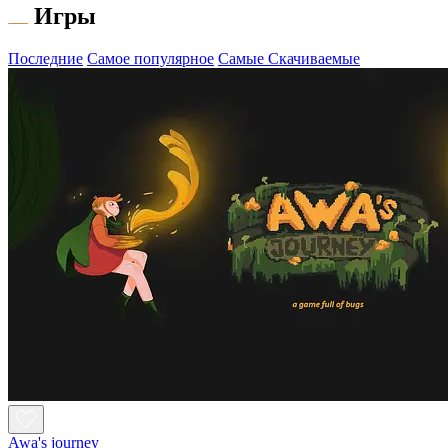
Игры
Последние
Самое популярное
Самые Скачиваемые
Awa's journey