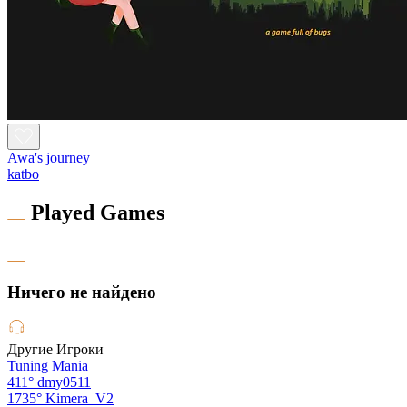
Awa's journey
katbo
Played Games
Hичего не найдено
Другие Игроки
Tuning Mania
411°
dmy0511
1735°
Kimera_V2