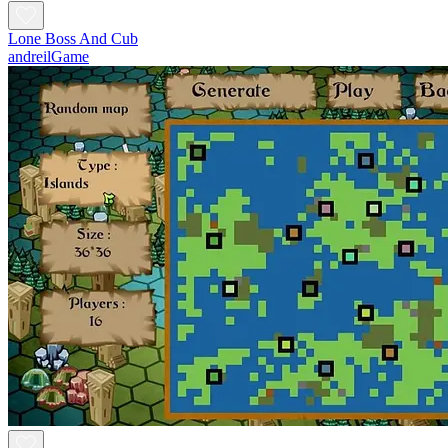
Lone Boss And Cub
andreilGame