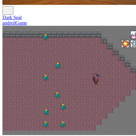
Dark Seal
andreilGame