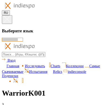
RU
Выберите язык
Вход
Главная
Исследовать
Charts
Коллекции
Самые
Скачиваемые
Испытания
Relics
indieconsole
Подписки
WarriorK001
3