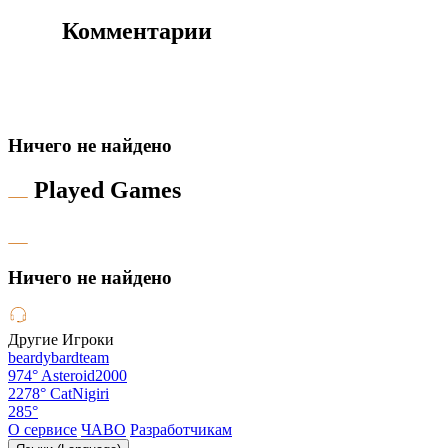
Комментарии
Hичего не найдено
Played Games
Hичего не найдено
Другие Игроки
beardybardteam
974°
Asteroid2000
2278°
CatNigiri
285°
О сервисе
ЧАВО
Разработчикам