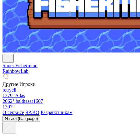
Super Fishermind
RainbowLab
Другие Игроки
retryeli
1279°
Silas
2062°
balthasar1607
1397°
О сервисе
ЧАВО
Разработчикам
Языки (Language)