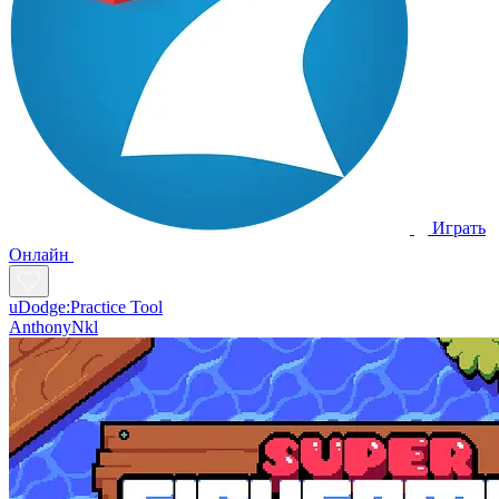
Играть
Oнлайн
uDodge:Practice Tool
AnthonyNkl