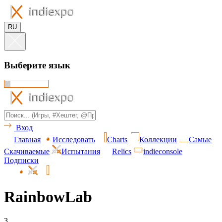
RU
Выберите язык
Вход
Главная
Исследовать
Charts
Коллекции
Самые
Скачиваемые
Испытания
Relics
indieconsole
Подписки
RainbowLab
3