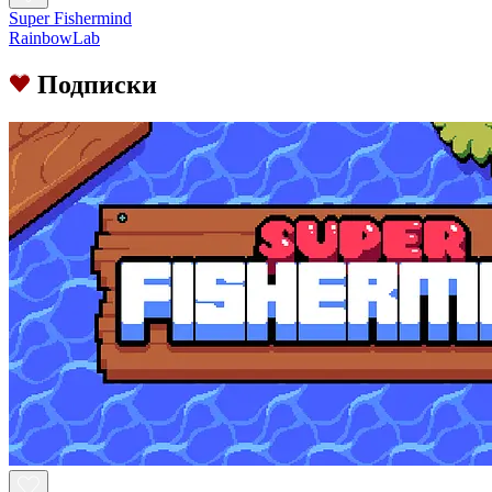
Super Fishermind
RainbowLab
Подписки