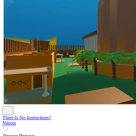
There Is No Instructions?
Nitroix
Другие Игроки