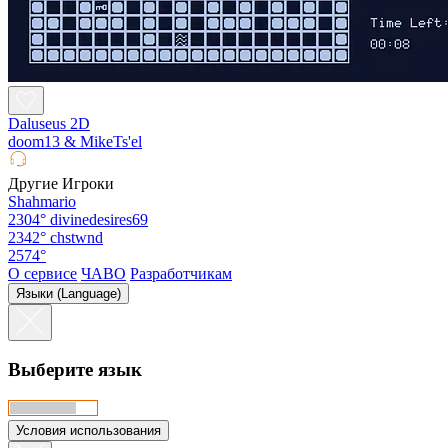
Daluseus 2D
doom13 & MikeTs'el
Другие Игроки
Shahmario
2304°
divinedesires69
2342°
chstwnd
2574°
О сервисе
ЧАВО
Разработчикам
Языки (Language)
Выберите язык
Условия использования