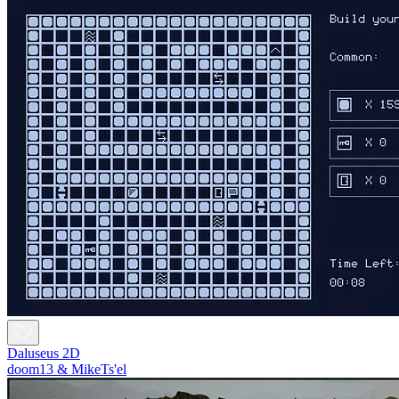
Daluseus 2D
doom13 & MikeTs'el