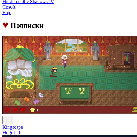
Hidden in the Shadows IV
Cpsoft
Ещё
Подписки
Kingscape
HugoLOI