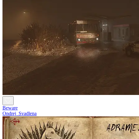
Beware
Ondrej_Svadlena