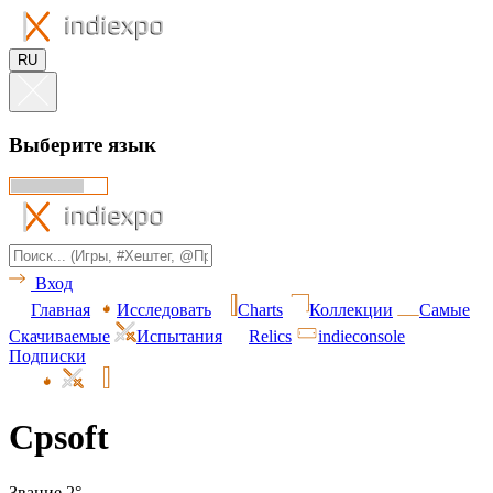
RU
Выберите язык
Вход
Главная
Исследовать
Charts
Коллекции
Самые
Скачиваемые
Испытания
Relics
indieconsole
Подписки
Cpsoft
Звание 2°