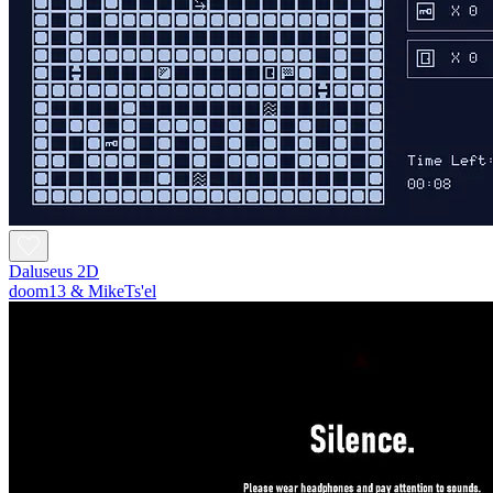
Daluseus 2D
doom13 & MikeTs'el