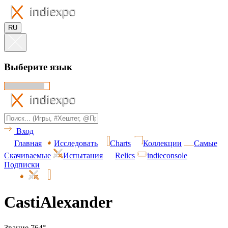
RU
Выберите язык
Вход
Главная
Исследовать
Charts
Коллекции
Самые
Скачиваемые
Испытания
Relics
indieconsole
Подписки
CastiAlexander
Звание 764°