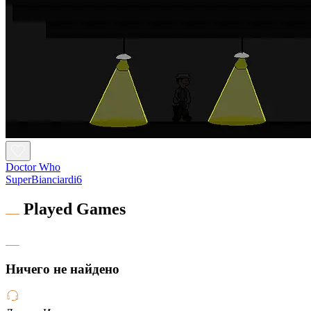
Doctor Who
SuperBianciardi6
Played Games
Hичего не найдено