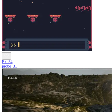
Exit84
probe_31