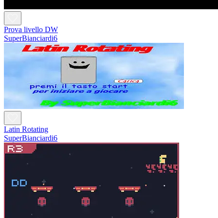
Prova livello DW
SuperBianciardi6
Latin Rotating
SuperBianciardi6