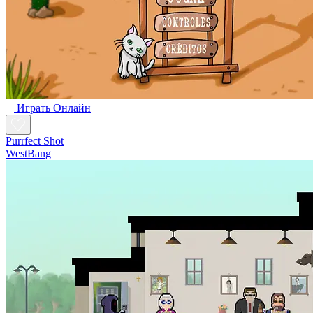
Играть Oнлайн
Purrfect Shot
WestBang