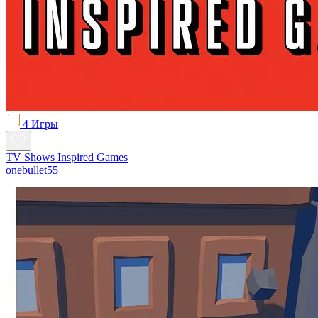
4 Игры
TV Shows Inspired Games
onebullet55