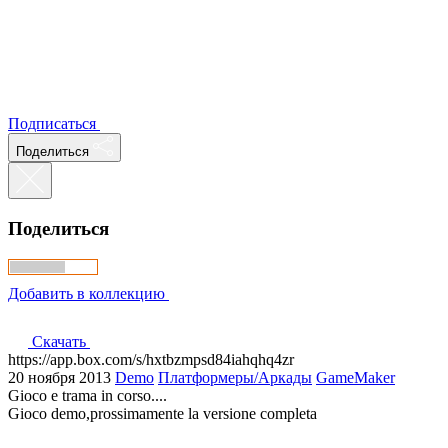
Подписаться
Поделиться
Поделиться
Добавить в коллекцию
Скачать
https://app.box.com/s/hxtbzmpsd84iahqhq4zr
20 ноября 2013
Demo
Платформеры/Аркады
GameMaker
Gioco e trama in corso....
Gioco demo,prossimamente la versione completa