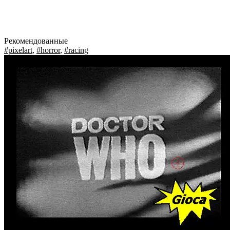
Рекомендованные
#pixelart
,
#horror
,
#racing