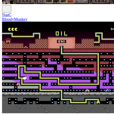
NaaC
BloodyMonkey